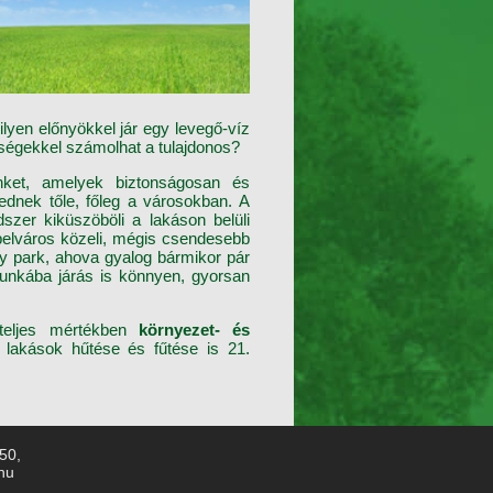
lyen előnyökkel jár egy levegő-víz
tségekkel számolhat a tulajdonos?
nket, amelyek biztonságosan és
dnek tőle, főleg a városokban. A
dszer kiküszöböli a lakáson belüli
 belváros közeli, mégis csendesebb
gy park, ahova gyalog bármikor pár
munkába járás is könnyen, gyorsan
teljes mértékben
környezet- és
t lakások hűtése és fűtése is 21.
250,
hu