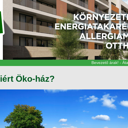
Bevezető árak! - Átadás: 
iért Öko-ház?