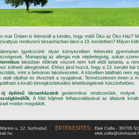
án már Önben is felmerült a kérdés, hogy mitől Öko az Öko Ház? Mi
zivattyús rendszerű társasházban lakni a 19. kerületben? Milyen köl
dannyian igyekszünk olyan környezetben felnevelni gyermekei
szségesek. Manapság az allergia már népbetegség, sokan szenve
otermikus
lakásban élőknek viszont nem kell ettől tartania, a ren
hoz köthető allergéneket. Ehhez járul hozzá, hogy a 13. kerület bár
tisztább, mint a belvárosi lakóövezetek. A közelben található nem e
c alatt eljuthat és élvezheti a nyugalmat. Természetesen innen a 
oldható a kiváló tömegközlekedési lehetőségeknek köszönhetően.
z
új építésű társasházaink
geotermikus rendszerűek, melyek 
szségkímélők
. A föld hőjének felhasználásával az általunk kínál
zadi módon megoldott.
ÉRTÉKESÍTÉS:
 Márton u. 12. fsz/Iroda1
Elek Csilla - 30/705 5
zak.hu
elek.csilla@okohazak.