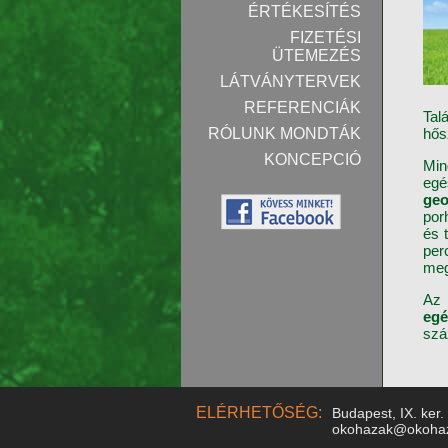
ÉRTÉKESÍTÉS
FIZETÉSI
ÜTEMEZÉS
LÁTVÁNYTERVEK
REFERENCIÁK
Tal
hős
RÓLUNK MONDTÁK
KONCEPCIÓ
Min
egé
ge
por
és 
per
meg
A
egé
szá
ELÉRHETŐSÉG:
Budapest, IX. ker.
okohazak@okoha